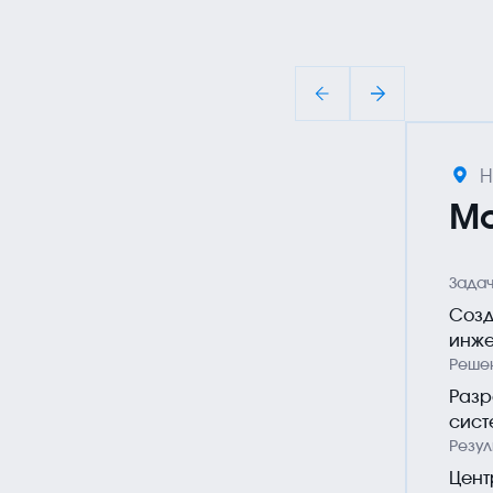
Н
Мо
Зада
Созд
инже
Реше
Разр
сист
Резул
Цент