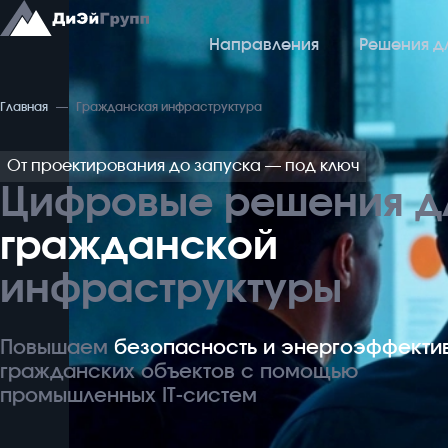
Направления
Решения д
Главная
Гражданская инфраструктура
Направления
Р
От проектирования до запуска — под ключ
АСУ ТП
Цифровые решения д
Го
Автоматизированные Системы Управления
гражданской
Неф
МФСБ
инфраструктуры
Гр
Многофункциональные Системы Безопасности
Аг
Диспетчеризация
Повышаем
безопасность и энергоэффекти
гражданских объектов с помощью
Системы Диспетчеризации: АСДУ, ЕСДУ, ДАС
промышленных IT-систем