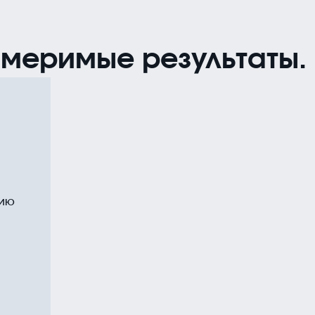
меримые результаты.
цию