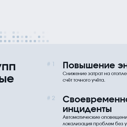
упп
Повышение э
1
Снижение затрат на отопл
вые
счёт точного учёта.
Своевременн
2
инциденты
Автоматические оповещения
локализация проблем без у