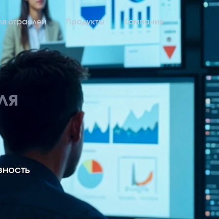
ля отраслей
Продукты
Компания
ешения для отраслей
С
ля
рнодобывающая
МФ
ть и газ
WP
ажданские объекты
ЦИ
рарный комплекс
вность