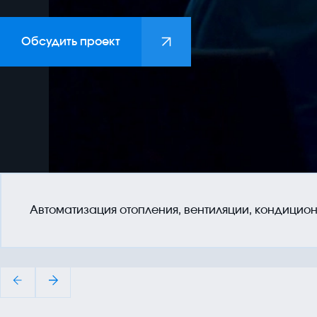
Компания
История, миссия, компетен
СОУТ
Обсудить проект
Автоматизация отопления, вентиляции, кондици