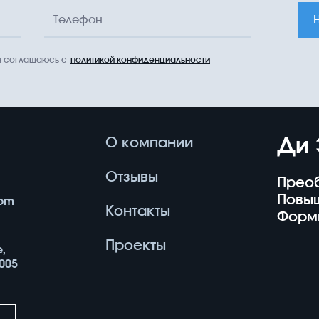
Телефон
 я соглашаюсь с
политикой конфиденциальности
Ди 
О компании
Отзывы
Прео
Повы
com
Контакты
Форм
Проекты
е,
005