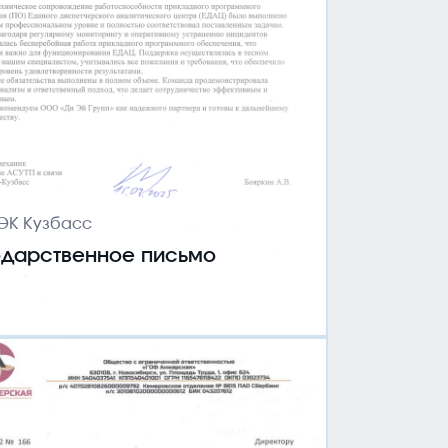
ефон
E-mail
3822) 33-88-48
info@dagroup-tsk.com
рес
Томск, пр. Фрунзе, 117А, помещение 4005
ЭК Кузбасс
одарственное письмо