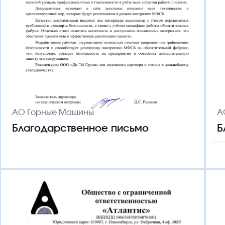
Компания
История, миссия, компетен
СОУТ
АО Горные Машины
А
Благодарственное письмо
Б