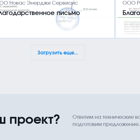
ОО Новас Энерджи Сервисис
ООО Р
лагодарственное письмо
Благ
Загрузить еще...
ш проект?
Ответим на технические в
подготовим предложение.