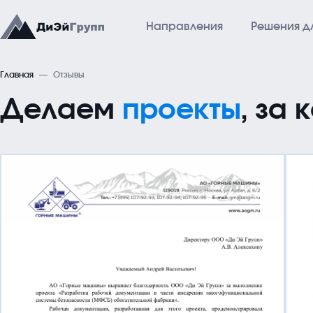
Направления
Решения д
Главная
Отзывы
Направления
Р
Делаем
проекты
, за
АСУ ТП
Го
Автоматизированные Системы Управления
Неф
МФСБ
Гр
Многофункциональные Системы Безопасности
Аг
Диспетчеризация
Системы Диспетчеризации: АСДУ, ЕСДУ, ДАС