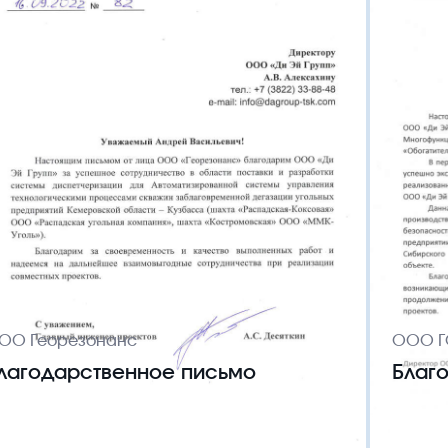
ОО Георезонанс
ООО Г
лагодарственное письмо
Благ