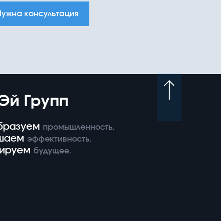
Нужна консультация
Эй Групп
бразуем
промышленность.
шаем
эффективность.
ируем
будущее.