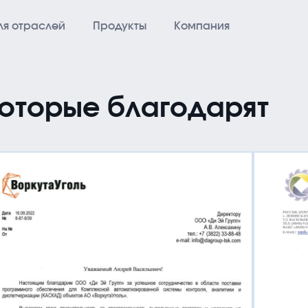
ля отраслей
Продукты
Компания
ешения для отраслей
С
 которые благодарят
рнодобывающая
МФ
ть и газ
WP
ажданские объекты
ЦИ
рарный комплекс