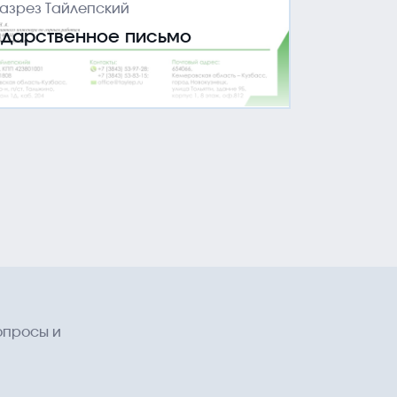
азрез Тайлепский
одарственное письмо
опросы и