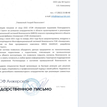
ОФ Анжерская
одарственное письмо