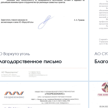
Тел
ции
Проекты
Партнёры
Отзывы
Контакты
+7 (
Ад
г. 
О Воркута уголь
АО СУ
лагодарственное письмо
Благ