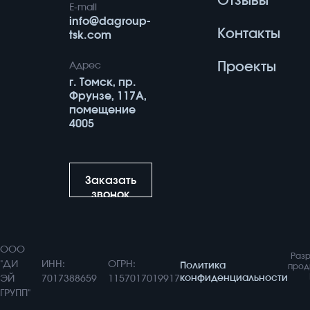
Отзывы
E-mail
info@dagroup-
Контакты
tsk.com
Проекты
Адрес
г. Томск, пр.
Фрунзе, 117А,
помещение
4005
Заказать
звонок
ООО
Разр
"ДИ
ИНН:
ОГРН:
Политика
прод
конфиденциальности
ЭЙ
7017388659
1157017019917
ГРУПП"