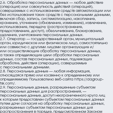
+7 (3822) 33-88-48
миссия,
2.6. Обработка персональных данных — любое действие
E-mail
(операция) или совокупность действий (операций),
компетенции
info@dagroup-
совершаемых с использованием средств автоматизации или
Проекты
без использования таких средств с персональными данными,
tsk.com
Партнёры
включая сбор, запись, систематизацию, накопление,
Адрес
Отзывы
хранение, уточнение (обновление, изменение), извлечение,
г. Томск, пр.
использование, передачу (распространение,
Контакты
Фрунзе, 117А,
предоставление, доступ), обезличивание, блокирование,
СОУТ
помещение 4005
удаление, уничтожение персональных данных.
2.7. Оператор — государственный орган, муниципальный
орган, юридическое или физическое лицо, самостоятельно
или совместно с другими лицами организующие и/
или осуществляющие обработку персональных данных,
а также определяющие цели обработки персональных
данных, состав персональных данных, подлежащих
обработке, действия (операции), совершаемые
с персональными данными.
2.8. Персональные данные — любая информация,
относящаяся прямо или косвенно к определенному или
определяемому Пользователю веб-сайта
https://dagroup-
tsk.com/
.
2.9. Персональные данные, разрешенные субъектом
персональных данных для распространения, —
персональные данные, доступ неограниченного круга лиц
к которым предоставлен субъектом персональных данных
путем дачи согласия на обработку персональных данных,
разрешенных субъектом персональных данных для
распространения в порядке, предусмотренном Законом