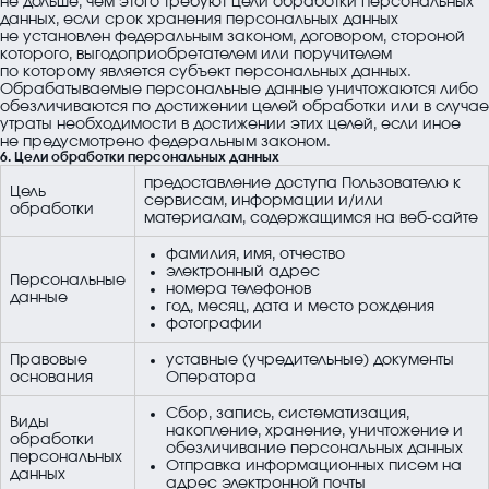
не дольше, чем этого требуют цели обработки персональных
данных, если срок хранения персональных данных
не установлен федеральным законом, договором, стороной
которого, выгодоприобретателем или поручителем
по которому является субъект персональных данных.
Обрабатываемые персональные данные уничтожаются либо
обезличиваются по достижении целей обработки или в случае
утраты необходимости в достижении этих целей, если иное
не предусмотрено федеральным законом.
6. Цели обработки персональных данных
предоставление доступа Пользователю к
Цель
сервисам, информации и/или
обработки
материалам, содержащимся на веб-сайте
фамилия, имя, отчество
электронный адрес
Персональные
номера телефонов
данные
год, месяц, дата и место рождения
фотографии
Правовые
уставные (учредительные) документы
основания
Оператора
Сбор, запись, систематизация,
Виды
накопление, хранение, уничтожение и
обработки
обезличивание персональных данных
персональных
Отправка информационных писем на
данных
адрес электронной почты