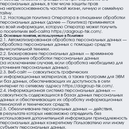
персональных данных, в том числе защиты прав
на неприкосновенность частной жизни, личную и семейную
Горнодобывающая
тайну.
1.2. Настоящая политика Оператора в отношении обработки
персональных данных (далее — Политика) применяется
Нефть и газ
ко всей информации, которую Оператор может получить
о посетителях веб-сайта
https://dagroup-tsk.com/
.
2. Основные понятия, используемые в Политике
Гражданские объекты
2.1. Автоматизированная обработка персональных данных —
обработка персональных данных с помощью средств
вычислительной техники.
Аграрный комплекс
2.2. Блокирование персональных данных — временное
Собственные продукты
прекращение обработки персональных данных
(за исключением случаев, если обработка необходима для
уточнения персональных данных).
2.3. Веб-сайт — совокупность графических
МФСБ DAGROUP
и информационных материалов, а также программ для ЭВМ
и баз данных, обеспечивающих их доступность в сети
интернет по сетевому адресу
https://dagroup-tsk.com/
.
WP ANALYST
2.4. Информационная система персональных данных —
совокупность содержащихся в базах данных персональных
данных и обеспечивающих их обработку информационных
ЦИПС
технологий и технических средств.
2.5. Обезличивание персональных данных — действия,
в результате которых невозможно определить без
использования дополнительной информации принадлежность
персональных данных конкретному Пользователю или иному
Компания
Телефон
История,
субъекту персональных данных.