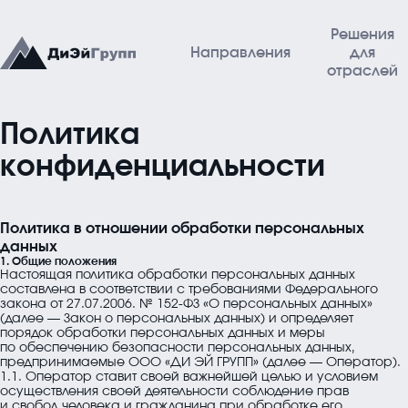
Решения
Направления
для
отраслей
Главная
Политика конфиденциальности
Политика
Направления
конфиденциальности
АСУ ТП
Политика в отношении обработки персональных
Автоматизированные Системы Управления
данных
1. Общие положения
МФСБ
Настоящая политика обработки персональных данных
составлена в соответствии с требованиями Федерального
закона от 27.07.2006. № 152-ФЗ «О персональных данных»
Многофункциональные Системы Безопасности
(далее — Закон о персональных данных) и определяет
порядок обработки персональных данных и меры
Диспетчеризация
по обеспечению безопасности персональных данных,
предпринимаемые
ООО «ДИ ЭЙ ГРУПП»
(далее — Оператор).
Системы Диспетчеризации: АСДУ, ЕСДУ, ДАС
1.1. Оператор ставит своей важнейшей целью и условием
Решения для отраслей
осуществления своей деятельности соблюдение прав
и свобод человека и гражданина при обработке его