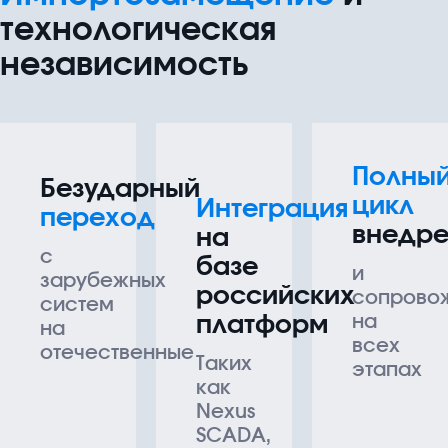
технологическая
независимость
Полны
Безударный
цикл
Интеграция
переход
внедре
на
с
базе
и
зарубежных
российских
сопрово
систем
платформ
на
на
всех
отечественные
Таких
этапах
как
Nexus
SCADA,