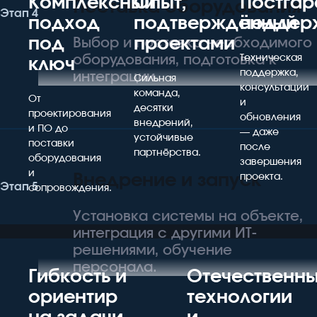
Комплексный
Опыт,
Постгар
Поставка оборудования
Этап 4
подход
подтверждённый
поддер
под
проектами
Выбор и поставка необходимого
оборудования, подготовка к
Техническая
ключ
поддержка,
интеграции.
Сильная
консультации
команда,
От
и
десятки
проектирования
обновления
внедрений,
и ПО до
— даже
устойчивые
поставки
после
партнёрства.
оборудования
завершения
и
Внедрение и запуск
проекта.
Этап 5
сопровождения.
Установка системы на объекте,
интеграция с другими ИТ-
решениями, обучение
персонала.
Гибкость и
Отечественн
ориентир
технологии