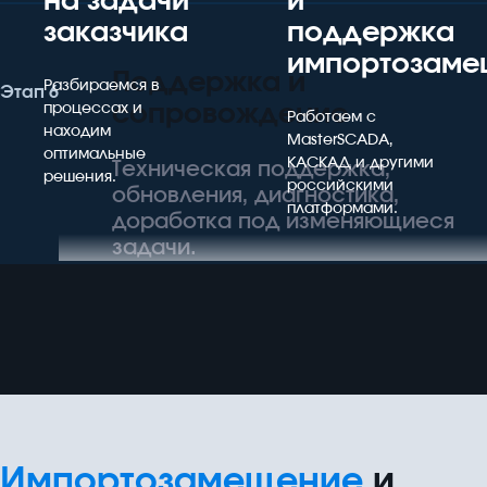
на задачи
и
заказчика
поддержка
импортозаме
Поддержка и
Разбираемся в
Этап 6
сопровождение
процессах и
Работаем с
находим
MasterSCADA,
оптимальные
КАСКАД и другими
Техническая поддержка,
решения.
российскими
обновления, диагностика,
платформами.
доработка под изменяющиеся
задачи.
Импортозамещение
и