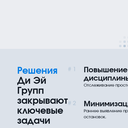
Компания
Телефон
История,
+7 (3822) 33-88-48
миссия,
E-mail
компетенции
info@dagroup-
Проекты
tsk.com
Партнёры
Адрес
Отзывы
г. Томск, пр.
Контакты
Фрунзе, 117А,
СОУТ
помещение 4005
Решения
Повышение
1
дисциплин
Ди Эй
Отслеживание просто
Групп
закрывают
Минимизаци
2
ключевые
Раннее выявление пр
остановок.
задачи