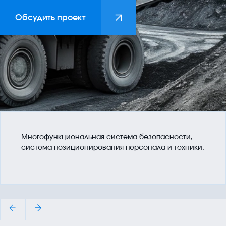
Решения для отраслей
Обсудить проект
Горнодобывающая
Нефть и газ
Гражданские объекты
Аграрный комплекс
Собственные продукты
Многофункциональная система безопасности,
МФСБ DAGROUP
система позиционирования персонала и техники.
WP ANALYST
ЦИПС