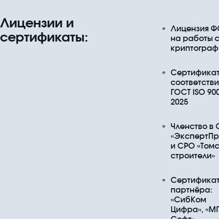
Лицензии и
Лицензия Ф
сертификаты:
на работы 
криптограф
Сертифика
соответстви
ГОСТ ISO 90
2025
Членство в
«ЭкспертПр
и СРО «Том
строители»
Сертифика
партнёра:
«СибКом
Цифра», «М