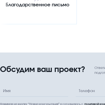
Благодарственное письмо
Обсудим ваш проект?
Ответ
подго
Имя
Телефон
Нажимая на кнопку “Нужна консультация” я соглашаюсь с
политикой ко