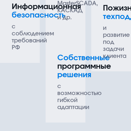
MasterSCADA,
Информационная
Пожиз
КАСКАД
безопасность
техпо
и др.
с
и
соблюдением
развитие
требований
под
РФ
задачи
клиента
Собственные
программные
решения
с
возможностью
гибкой
адаптации