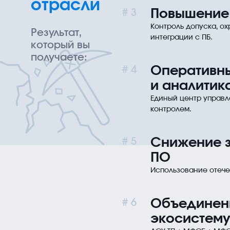
отрасли
Повышение 
3
Контроль допуска, о
Результат,
интеграции с ПБ.
который вы
получаете:
Оперативны
4
и аналитик
Единый центр управл
контролем.
Снижение з
5
ПО
Использование отече
Объединен
6
экосистем