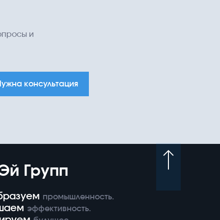
опросы и
Нужна консультация
Эй Групп
бразуем
промышленность.
шаем
эффективность.