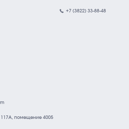
+7 (3822) 33-88-48
обственные продукты
СБ DAGROUP
 ANALYST
ПС
om
е, 117А, помещение 4005