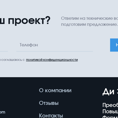
ш проект?
Ответим на технические в
подготовим предложение.
Телефон
 я соглашаюсь с
политикой конфиденциальности
Ди 
О компании
Отзывы
Прео
Повы
com
Контакты