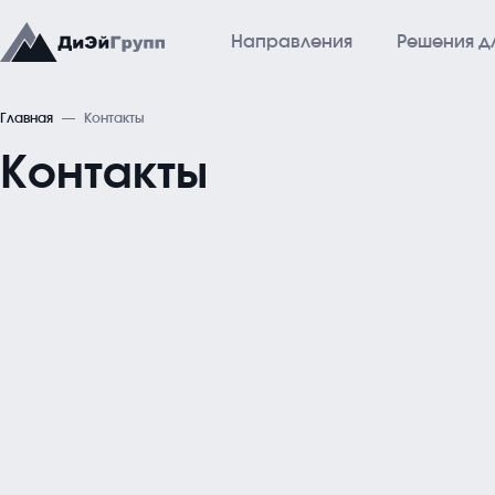
Направления
Решения д
Главная
Контакты
Направления
Р
Контакты
АСУ ТП
Го
Автоматизированные Системы Управления
Неф
МФСБ
Гр
Многофункциональные Системы Безопасности
Аг
Диспетчеризация
Системы Диспетчеризации: АСДУ, ЕСДУ, ДАС