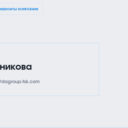
ефон
E-mail
3822) 33-88-48
info@dagroup-tsk.com
еквизиты компании
рес
Томск, пр. Фрунзе, 117А, помещение 4005
никова
dagroup-tsk.com