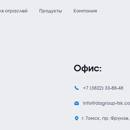
ля отраслей
Продукты
Компания
ешения для отраслей
С
рнодобывающая
МФ
Офис:
ть и газ
WP
ажданские объекты
ЦИ
+7 (3822) 33-88-48
рарный комплекс
info@dagroup-tsk.c
г. Томск, пр. Фрунз