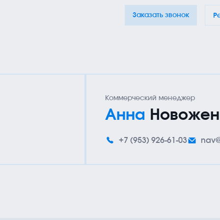
Тел
ции
Проекты
Партнёры
Отзывы
Контакты
+7 (
Заказать звонок
Р
Ад
г. 
Коммерческий менеджер
Анна
Новожен
+7 (953) 926-61-03
nav@